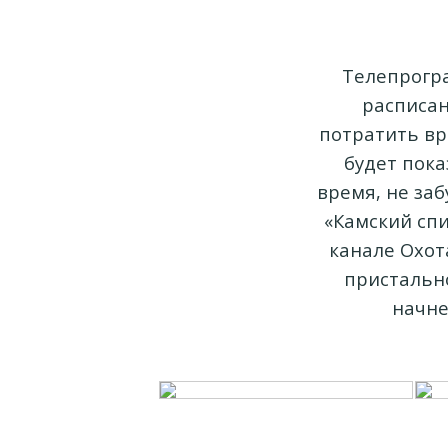
Телепрогра
расписан
потратить вре
будет пока
время, не заб
«Камский спи
канале Охот
пристально
начне