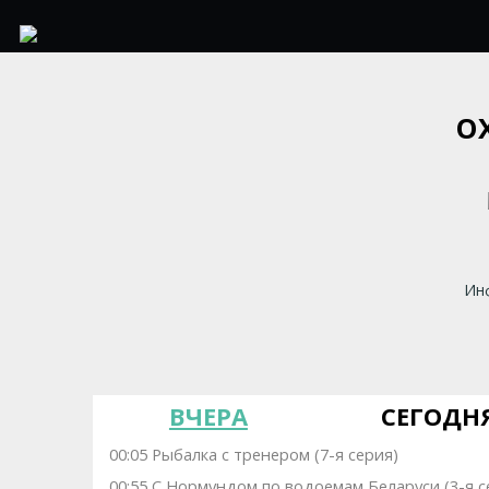
О
Инф
ВЧЕРА
СЕГОДН
00:05 Рыбалка с тренером (7-я серия)
00:55 С Нормундом по водоемам Беларуси (3-я с