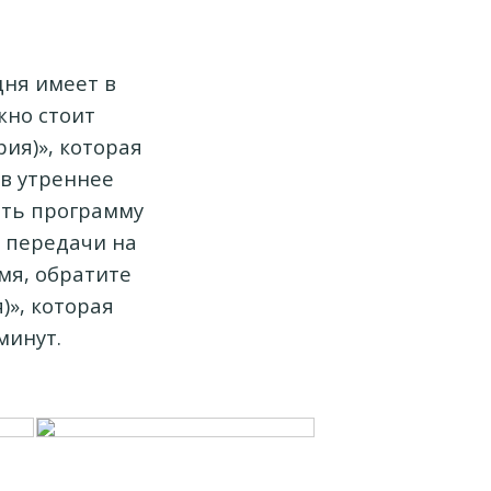
дня имеет в
жно стоит
рия)», которая
 в утреннее
деть программу
е передачи на
мя, обратите
)», которая
минут.