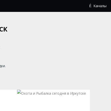
Каналы
СК
дки.