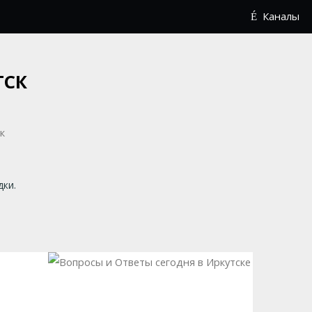
Каналы
ТСК
дки.