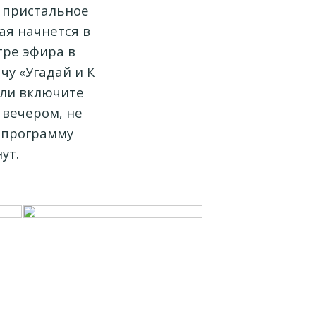
е пристальное
рая начнется в
тре эфира в
чу «Угадай и К
Если включите
 вечером, не
лепрограмму
ут.