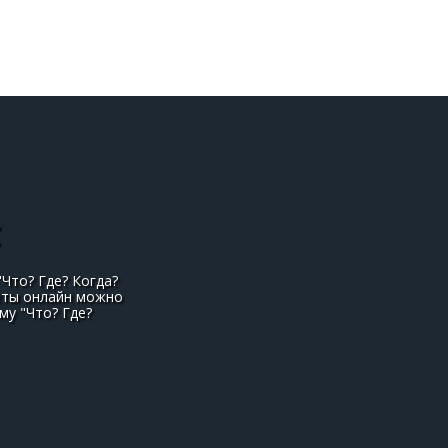
С
Что? Где? Когда?
веты онлайн можно
му "Что? Где?